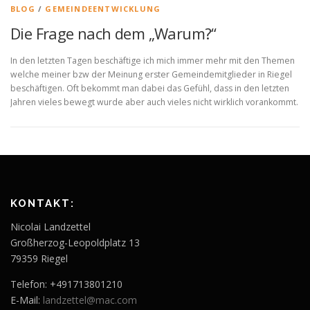
BLOG
/
GEMEINDEENTWICKLUNG
Die Frage nach dem „Warum?“
In den letzten Tagen beschäftige ich mich immer mehr mit den Themen
welche meiner bzw der Meinung erster Gemeindemitglieder in Riegel
beschäftigen. Oft bekommt man dabei das Gefühl, dass in den letzten
Jahren vieles bewegt wurde aber auch vieles nicht wirklich vorankommt.
KONTAKT:
Nicolai Landzettel
Großherzog-Leopoldplatz 13
79359 Riegel
Telefon: +491713801210
E-Mail:
landzettel@mac.com